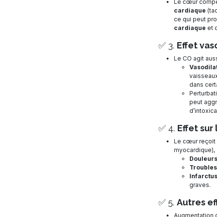
Le cœur comp
cardiaque
(ta
ce qui peut p
cardiaque
et d
✅ 3.
Effet vas
Le CO agit auss
Vasodila
vaisseaux
dans cert
Perturbat
peut aggr
d’intoxic
✅ 4.
Effet sur
Le cœur reçoit
myocardique), 
Douleurs
Troubles
Infarctu
graves.
✅ 5.
Autres ef
Augmentation d