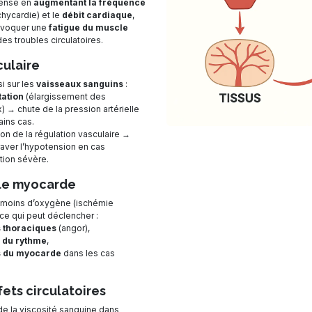
ense en
augmentant la fréquence
chycardie) et le
débit cardiaque
,
rovoquer une
fatigue du muscle
es troubles circulatoires.
culaire
i sur les
vaisseaux sanguins
:
tation
(élargissement des
) → chute de la pression artérielle
ains cas.
ion de la régulation vasculaire →
aver l’hypotension en cas
ation sévère.
 le myocarde
 moins d’oxygène (ischémie
ce qui peut déclencher :
 thoraciques
(angor),
 du rythme
,
s du myocarde
dans les cas
fets circulatoires
e la viscosité sanguine dans