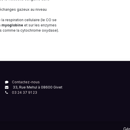
 échanges gazeux au niveau
 la respiration cellulaire (le CO se
a
myoglobine
et sur les enzymes
es comme la cytochrome oxydase).
Contactez-nous
33, Rue Mehul à 08600 Givet
03 24 37 91 23
Gé