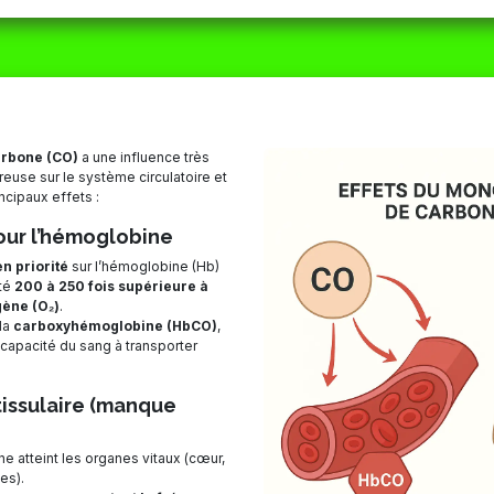
ORAIRES
MATÉRIEL
CBD
ACTUALITÉS
rbone (CO)
a une influence très
euse sur le système circulatoire et
incipaux effets :
pour l’hémoglobine
en priorité
sur l’hémoglobine (Hb)
ité
200 à 250 fois supérieure à
gène (O₂)
.
la
carboxyhémoglobine (HbCO)
,
a capacité du sang à transporter
tissulaire (manque
e atteint les organes vitaux (cœur,
es).