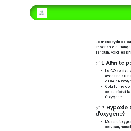
Se rendre au contenu
ACCUEIL
E-LIQUIDES
H
Le
monoxyde de ca
importante et danger
sanguin. Voici les pr
✅ 1.
Affinité 
Le CO se fixe
avec une affin
celle de l’oxy
Cela forme de 
ce qui réduit l
l’oxygène.
✅ 2.
Hypoxie 
d’oxygène)
Moins d’oxygèn
cerveau, muscl