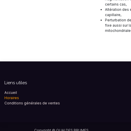
certains cas,
Altération des
capillaire,
Perturbation de
fixe aussi sur l
mitochondrial
Liens utiles
Accueil
Horaires
Conditions générales de ventes
Copyright ©
QUAI DES BRUMES