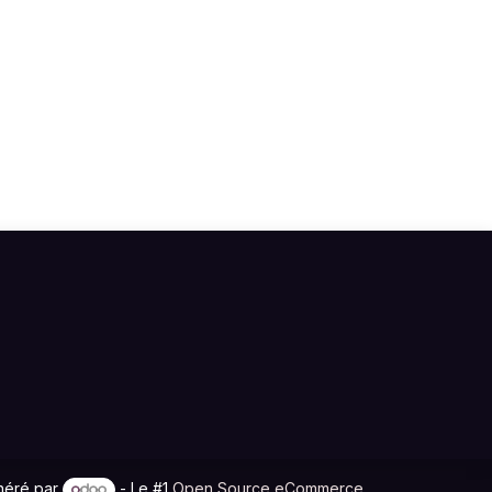
néré par
- Le #1
Open Source eCommerce