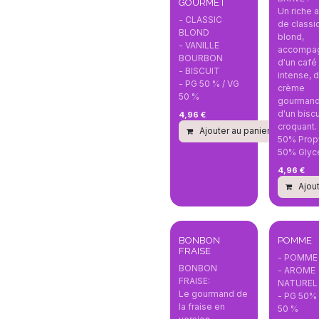
GOURMET
Un riche 
- CLASSIC
de classi
BLOND
blond,
- VANILLE
accompa
BOURBON
d'un café 
- BISCUIT
intense, 
- PG 50 % / VG
crème
50 %
gourmand
d'un biscu
4,96
€
croquant.
Ajouter au panier
Com
50% Prop
50% Glyc
4,96
€
Ajout
BONBON
POMME
FRAISE
- POMME
BONBON
- ARÖME
FRAISE:
NATUREL
Le gourmand de
- PG 50% 
la fraise en
50 %