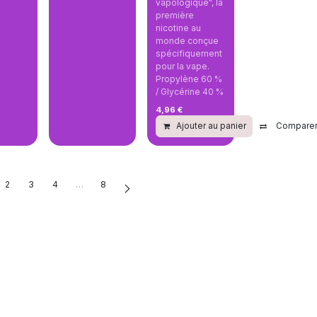
vapologique", la
première
nicotine au
monde conçue
spécifiquement
pour la vape.
Propylène 60 %
/ Glycérine 40 %
4,96
€
Ajouter au panier
Compare
2
3
4
…
8