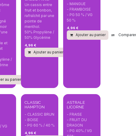
- MANGUE
arôme
Un cassis entre
- FRAMBOISE
c
fruit et bonbon,
- PG 50 % / VG
rafraîchit par une
50 %
gné
pointe de
noir
menthol.
4,96
€
d'une
50% Propylène /
Ajouter au panier
Compare
50% Glycérine
e et
4,96
€
it
Ajouter au panier
Comparer
parer
ylène /
érine
er au panier
Comparer
Végétol
CLASSIC
ASTRALE
HAMPTON
LICORNE
- CLASSIC BRUN
- FRAISE
- BOISE
- FRUIT DU
- PG 60 % / 40 %
DRAGON
/ VG
- PG 40% / VG
4,96
€