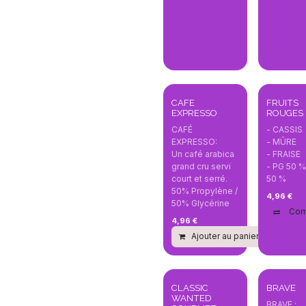
Nouveau!
CAFE
FRUITS
EXPRESSO
ROUGES
CAFÉ
- CASSIS
EXPRESSO:
- MÛRE
Un café arabica
- FRAISE
grand cru servi
- PG 50 %
court et serré.
50 %
50% Propylène /
4,96
€
50% Glycérine
Com
4,96
€
Ajouter au panier
Com
CLASSIC
BRAVE
WANTED
BRAVE :