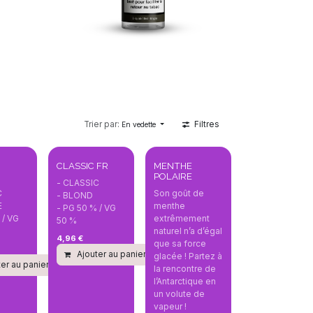
Trier par:
Filtres
En vedette
CLASSIC FR
MENTHE
POLAIRE
- CLASSIC
C
Son goût de
- BLOND
E
menthe
- PG 50 % / VG
 / VG
extrêmement
50 %
naturel n’a d’égal
4,96
€
que sa force
Ajouter au panier
Comparer
glacée ! Partez à
er au panier
Comparer
la rencontre de
parer
l’Antarctique en
un volute de
vapeur !