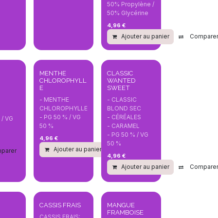
50% Propylène /
50% Glycérine
4,96
€
Ajouter au panier
Compare
MENTHE
CLASSIC
CHLOROPHYLL
WANTED
E
SWEET
- MENTHE
- CLASSIC
CHLOROPHYLLE
BLOND SEC
- PG 50 % / VG
- CÉRÉALES
 / VG
50 %
- CARAMEL
- PG 50 % / VG
4,96
€
50 %
Ajouter au panier
Comparer
parer
4,96
€
Ajouter au panier
Compare
parer
CASSIS FRAIS
MANGUE
FRAMBOISE
CASSIS FRAIS: