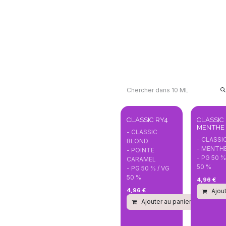
CLASSIC RY4
CLASSIC
MENTHE
- CLASSIC
- CLASSI
BLOND
- MENTH
- POINTE
- PG 50 %
CARAMEL
50 %
- PG 50 % / VG
50 %
4,96
€
4,96
€
Ajout
Ajouter au panier
Com