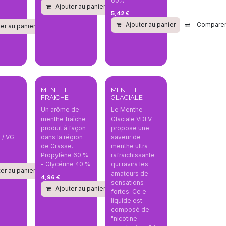
60%
Ajouter au panier
Comparer
5,42
€
Ajouter au panier
Compare
er au panier
Comparer
parer
E
MENTHE
MENTHE
FRAICHE
GLACIALE
Un arôme de
Le Menthe
D
menthe fraîche
Glaciale VDLV
produit à façon
propose une
 / VG
dans la région
saveur de
parer
de Grasse.
menthe ultra
Propylène 60 %
rafraichissante
- Glycérine 40 %
qui ravira les
er au panier
Comparer
amateurs de
4,96
€
sensations
Ajouter au panier
Comparer
fortes. Ce e-
liquide est
composé de
"nicotine