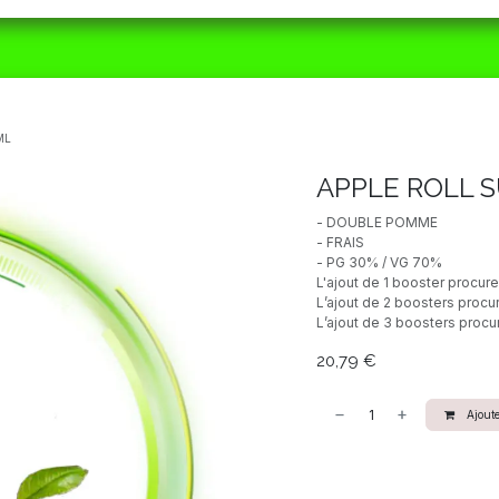
ORAIRES
MATÉRIEL
CBD
ACTUALITÉS
ML
APPLE ROLL 
- DOUBLE POMME
- FRAIS
- PG 30% / VG 70%
L'ajout de 1 booster procur
L’ajout de 2 boosters procu
L’ajout de 3 boosters procu
20,79
€
Ajoute