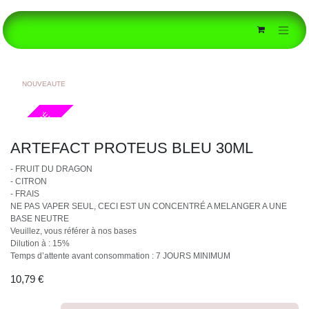
Se rendre au contenu
NOUVEAUTE
CONCENTRÉ
ARTEFACT PROTEUS BLEU 30ML
- FRUIT DU DRAGON
- CITRON
- FRAIS
NE PAS VAPER SEUL, CECI EST UN CONCENTRÉ A MELANGER A UNE
BASE NEUTRE
Veuillez, vous référer à nos bases
Dilution à : 15%
Temps d’attente avant consommation : 7 JOURS MINIMUM
10,79
€