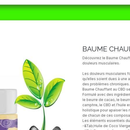
ORAIRES
MATÉRIEL
CBD
ACTUALITÉS
BAUME CHAU
Découvrez le Baume Chauffa
douleurs musculaires.
Les douleurs musculaires f
qu’elles soient dues à une 
des problèmes chroniques. 
Baume Chauffant au CBD se 
Formulé avec des ingrédient
le beurre de cacao, le beurre 
camphre, le CBD et l’huile 
holistique pour apaiser les
de chacun de ces composa
Les éléments essentiels du
-&Tab;Huile de Coco Vierg