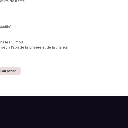
eurre de Karité
%
Gaulthérie
ans les 15 mois.
ec à l’abri de la lumière et de la chaleur.
r au panier