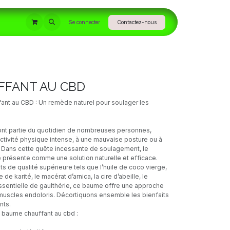
INFORMATIONS
Se connecter
Contactez-nous
FFANT AU CBD
nt au CBD : Un remède naturel pour soulager les
ont partie du quotidien de nombreuses personnes,
activité physique intense, à une mauvaise posture ou à
Dans cette quête incessante de soulagement, le
présente comme une solution naturelle et efficace.
s de qualité supérieure tels que l’huile de coco vierge,
de karité, le macérat d’arnica, la cire d’abeille, le
essentielle de gaulthérie, ce baume offre une approche
 muscles endoloris. Décortiquons ensemble les bienfaits
nts.
 baume chauffant au cbd :
e