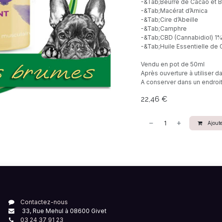
-&Tab;Beurre de Cacao et B
-&Tab;Macérat d’Arnica
-&Tab;Cire d’Abeille
-&Tab;Camphre
-&Tab;CBD (Cannabidiol) 1
-&Tab;Huile Essentielle de 
Vendu en pot de 50ml
Après ouverture à utiliser d
A conserver dans un endroit s
22,46
€
Ajoute
Contactez-nous
33, Rue Mehul à 08600 Givet
03 24 37 91 23