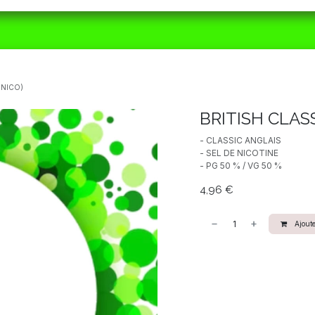
ORAIRES
MATÉRIEL
CBD
ACTUALITÉS
 NICO)
BRITISH CLAS
- CLASSIC ANGLAIS
- SEL DE NICOTINE
- PG 50 % / VG 50 %
4,96
€
Ajoute