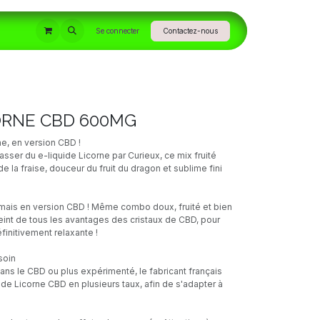
INFORMATIONS
Se connecter
Contactez-nous
ORNE CBD 600MG
ne, en version CBD !
ser du e-liquide Licorne par Curieux, ce mix fruité
 de la fraise, douceur du fruit du dragon et sublime fini
ais en version CBD ! Même combo doux, fruité et bien
eint de tous les avantages des cristaux de CBD, pour
initivement relaxante !
soin
ns le CBD ou plus expérimenté, le fabricant français
de Licorne CBD en plusieurs taux, afin de s'adapter à