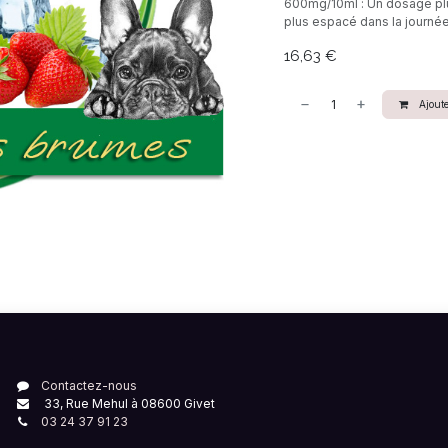
600mg/10ml : Un dosage plus
plus espacé dans la journée
16,63
€
Ajoute
Contactez-nous
33, Rue Mehul à 08600 Givet
03 24 37 91 23