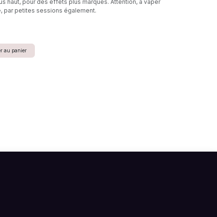
 haut, pour des effets plus marqués. Attention, à vaper
, par petites sessions également.
r au panier