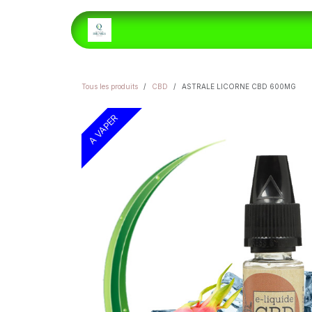
Se rendre au contenu
ACCUEIL
E-LIQUIDES
H
Tous les produits
CBD
ASTRALE LICORNE CBD 600MG
A VAPER