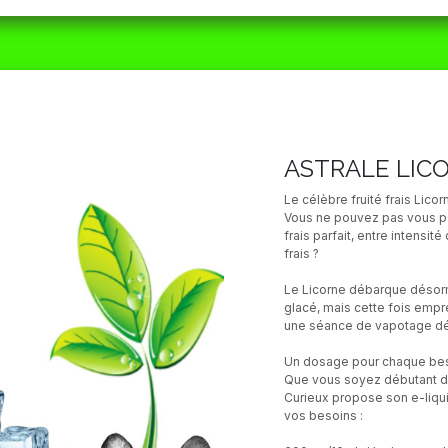
ORAIRES
MATÉRIEL
CBD
ACTUALITÉS
ASTRALE LIC
Le célèbre fruité frais Licor
Vous ne pouvez pas vous pas
frais parfait, entre intensité
frais ?
Le Licorne débarque désorm
glacé, mais cette fois empr
une séance de vapotage déf
Un dosage pour chaque be
Que vous soyez débutant da
Curieux propose son e-liqui
vos besoins :