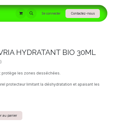
INFORMATIONS
Se connecter
Contactez-nous
RIA HYDRATANT BIO 30ML
)
t protège les zones desséchées.
urel protecteur limitant la déshydratation et apaisant les
r au panier