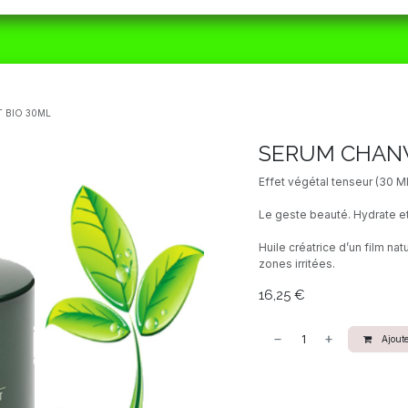
ORAIRES
MATÉRIEL
CBD
ACTUALITÉS
 BIO 30ML
SERUM CHANV
Effet végétal tenseur (30 Ml
Le geste beauté. Hydrate e
Huile créatrice d’un film nat
zones irritées.
16,25
€
Ajoute