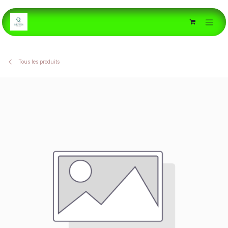
Se rendre au contenu
Tous les produits