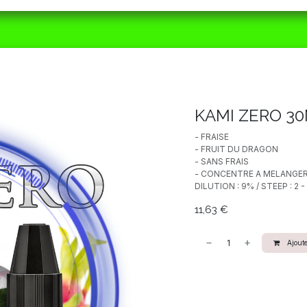
ORAIRES
MATÉRIEL
CBD
ACTUALITÉS
KAMI ZERO 3
- FRAISE
- FRUIT DU DRAGON
- SANS FRAIS
- CONCENTRE A MELANGER 
DILUTION : 9% / STEEP : 2
11,63
€
Ajoute