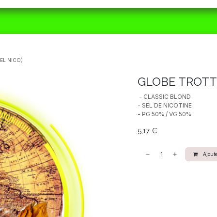
ORAIRES
MATÉRIEL
CBD
ACTUALITÉS
EL NICO)
GLOBE TROTTE
- CLASSIC BLOND
- SEL DE NICOTINE
- PG 50% / VG 50%
5,17
€
Ajoute