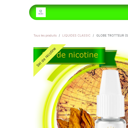
Se rendre au contenu
ACCUEIL
E-LIQUIDES
H
Tous les produits
LIQUIDES CLASSIC
GLOBE TROTTEUR (S
Sel de nicotine