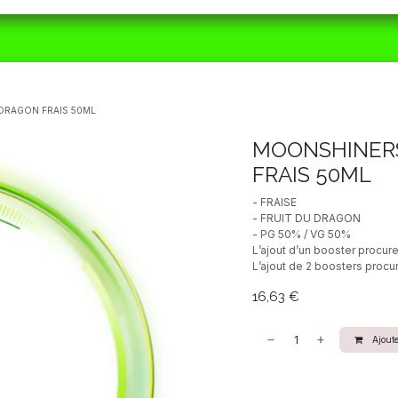
ORAIRES
MATÉRIEL
CBD
ACTUALITÉS
DRAGON FRAIS 50ML
MOONSHINERS
FRAIS 50ML
- FRAISE
- FRUIT DU DRAGON
- PG 50% / VG 50%
L’ajout d’un booster procur
L’ajout de 2 boosters procu
16,63
€
Ajoute