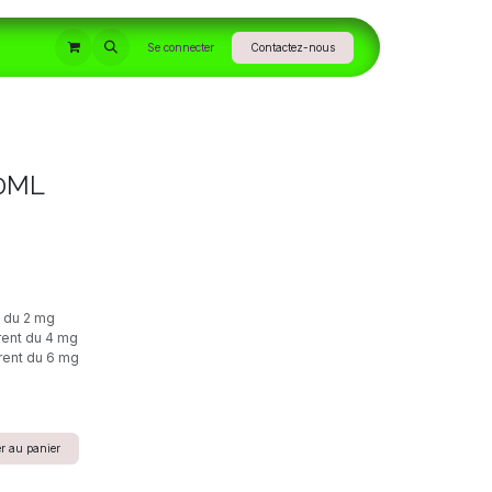
INFORMATIONS
Se connecter
Contactez-nous
0ML
e du 2 mg
rent du 4 mg
rent du 6 mg
r au panier