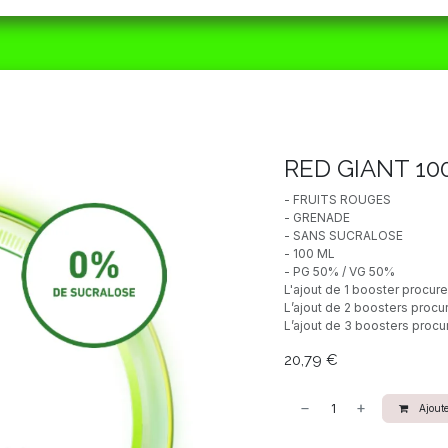
ORAIRES
MATÉRIEL
CBD
ACTUALITÉS
RED GIANT 10
- FRUITS ROUGES
- GRENADE
- SANS SUCRALOSE
- 100 ML
- PG 50% / VG 50%
L'ajout de 1 booster procur
L’ajout de 2 boosters procu
L’ajout de 3 boosters procu
20,79
€
Ajoute