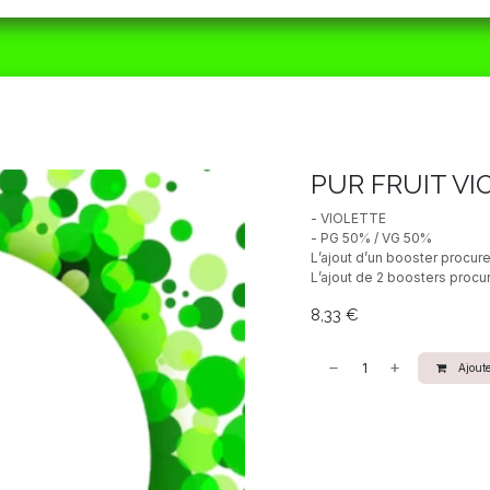
ORAIRES
MATÉRIEL
CBD
ACTUALITÉS
PUR FRUIT VI
- VIOLETTE
- PG 50% / VG 50%
L’ajout d’un booster procur
L’ajout de 2 boosters procu
8,33
€
Ajoute