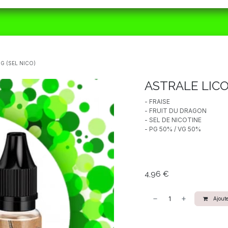
ORAIRES
MATÉRIEL
CBD
ACTUALITÉS
G (SEL NICO)
ASTRALE LICO
- FRAISE
- FRUIT DU DRAGON
- SEL DE NICOTINE
- PG 50% / VG 50%
4,96
€
Ajoute