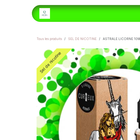
Se rendre au contenu
ACCUEIL
E-LIQUIDES
H
Tous les produits
SEL DE NICOTINE
ASTRALE LICORNE 10M
Sel de nicotine