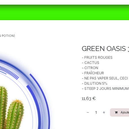
ORAIRES
MATÉRIEL
CBD
ACTUALITÉS
N POTION)
GREEN OASIS 
- FRUITS ROUGES
- CACTUS
- CITRON
- FRAÎCHEUR
- NE PAS VAPER SEUL, CE
- DILUTION 5%
- STEEP 2 JOURS MINIMUM
11,63
€
Ajoute